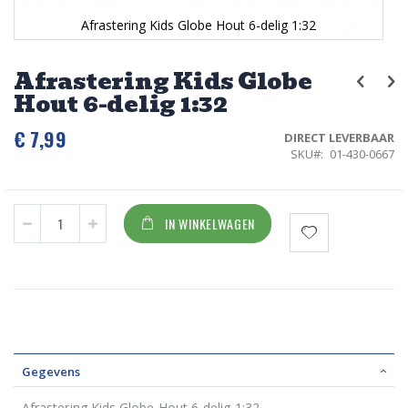
Afrastering Kids Globe Hout 6-delig 1:32
Ga
naar
Afrastering Kids Globe
het
Hout 6-delig 1:32
begin
van
de
€ 7,99
DIRECT LEVERBAAR
afbeeldingen-
SKU
01-430-0667
gallerij
IN WINKELWAGEN
Gegevens
Afrastering Kids Globe Hout 6-delig 1:32