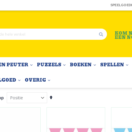
SPEELGOED
KOM N
EEN N
Zoek
EN PEUTER
PUZZELS
BOEKEN
SPELLEN
LGOED
OVERIG
Van
op
hoog
naar
laag
sorteren