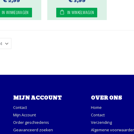
€ 2,99
€ 3,99
IN WINKELWAGEN
IN WINKELWAGEN
MIJN ACCOUNT
OVER ONS
Contact
Home
Mijn Account
Contact
Order geschiedenis
Verzending
Geavanceerd zoeken
Algemene voorwaarde