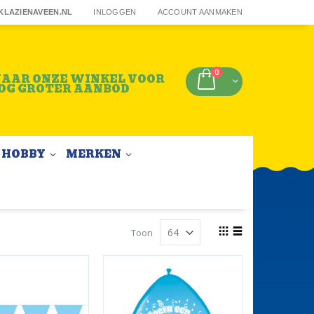
KLAZIENAVEEN.NL
INLOGGEN
ACCOUNT AANMAKEN
producten
0
AAR ONZE WINKEL VOOR
Winkelwagen
OG GROTER AANBOD
HOBBY
MERKEN
Tonen
Toon
als
Foto-
Lijst
tabel