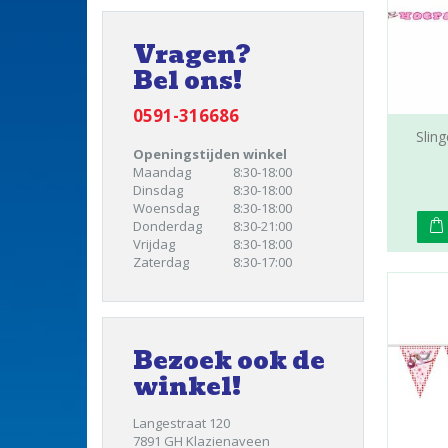
Vragen?
Bel ons!
0591-316686
Slin
Openingstijden winkel
Maandag
8:30-18:00
Dinsdag
8:30-18:00
Woensdag
8:30-18:00
Donderdag
8:30-21:00
Vrijdag
8:30-18:00
Zaterdag
8:30-17:00
Bezoek ook de
winkel!
Langestraat 120
7891 GH Klazienaveen