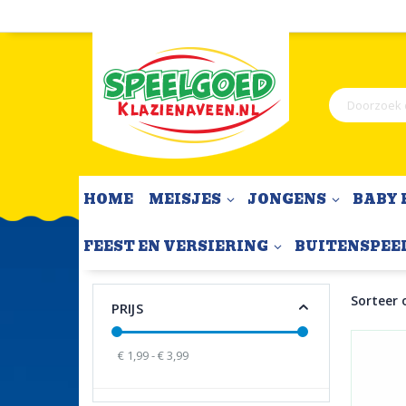
Ga
naar
de
inhoud
Zoek
HOME
MEISJES
JONGENS
BABY 
FEEST EN VERSIERING
BUITENSPEE
Feest en versiering
Geboorte
Home
Sorteer 
PRIJS
€ 1,99 - € 3,99