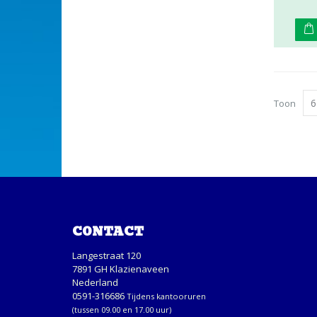
Toon
CONTACT
Langestraat 120
7891 GH Klazienaveen
Nederland
0591-316686
Tijdens kantooruren
(tussen 09.00 en 17.00 uur)