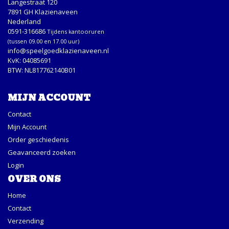
Langestraat 120
7891 GH Klazienaveen
Nederland
0591-316686
Tijdens kantooruren
(tussen 09.00 en 17.00 uur)
info@speelgoedklazienaveen.nl
KvK: 04085691
BTW: NL817762140B01
MIJN ACCOUNT
Contact
Mijn Account
Order geschiedenis
Geavanceerd zoeken
Login
OVER ONS
Home
Contact
Verzending