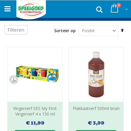
Ga
produc
0
naar
Zoek
Winke
de
inhoud
Filteren
Van
Sorteer op
hoo
naa
laa
sor
Vingerverf SES My First
Plakkaatverf 500ml bruin
Vingerverf 4 x 150 ml
€ 11,99
€ 3,99