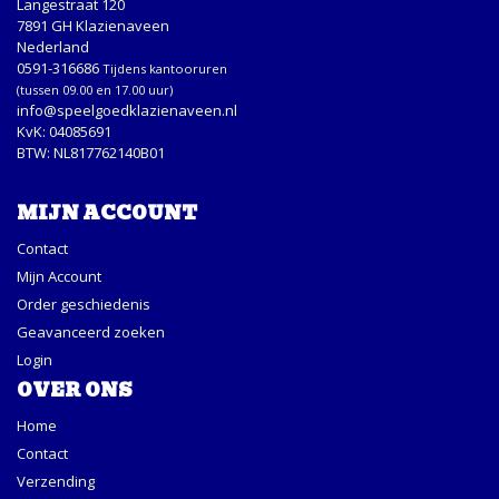
Langestraat 120
7891 GH Klazienaveen
Nederland
0591-316686
Tijdens kantooruren
(tussen 09.00 en 17.00 uur)
info@speelgoedklazienaveen.nl
KvK: 04085691
BTW: NL817762140B01
MIJN ACCOUNT
Contact
Mijn Account
Order geschiedenis
Geavanceerd zoeken
Login
OVER ONS
Home
Contact
Verzending