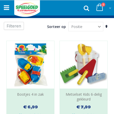
Ga
produc
0
naar
Zoek
Winke
de
inhoud
Filteren
Van
Sorteer op
hoo
naa
laa
sor
Bootjes 4 in zak
Metselset Kids 6-delig
gekleurd
€ 6,99
€ 7,99