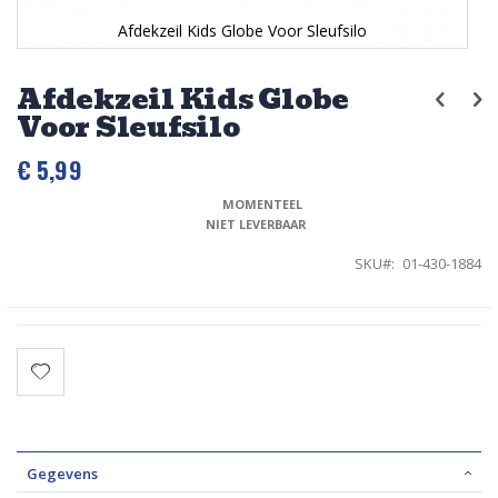
Afdekzeil Kids Globe Voor Sleufsilo
Ga
naar
Afdekzeil Kids Globe
het
Voor Sleufsilo
begin
van
de
€ 5,99
afbeeldingen-
gallerij
MOMENTEEL 
NIET LEVERBAAR
SKU
01-430-1884
Gegevens