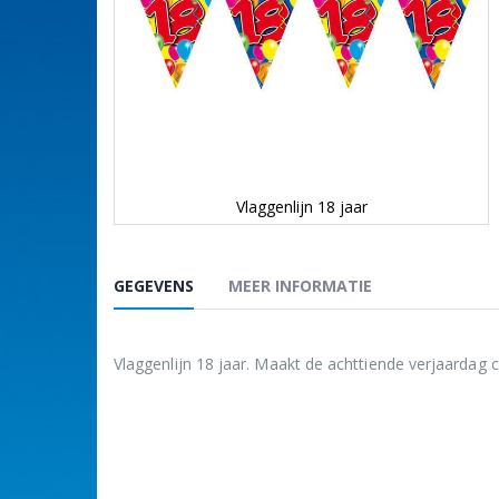
Vlaggenlijn 18 jaar
Ga
naar
het
GEGEVENS
MEER INFORMATIE
begin
van
de
afbeeldingen-
Vlaggenlijn 18 jaar. Maakt de achttiende verjaardag 
gallerij