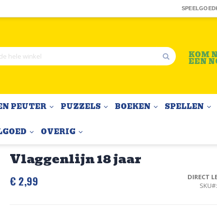
SPEELGOED
KOM N
EEN N
Zoek
EN PEUTER
PUZZELS
BOEKEN
SPELLEN
LGOED
OVERIG
Vlaggenlijn 18 jaar
DIRECT L
€ 2,99
SKU