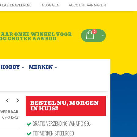
KLAZIENAVEEN.NL
INLOGGEN
ACCOUNT AANMAKEN
producten
0
AAR ONZE WINKEL VOOR
Winkelwagen
OG GROTER AANBOD
HOBBY
MERKEN
BESTEL NU, MORGEN
IN HUIS!
EVERBAAR
67-04542
GRATIS VERZENDING VANAF € 99,-
TOPMERKEN SPEELGOED