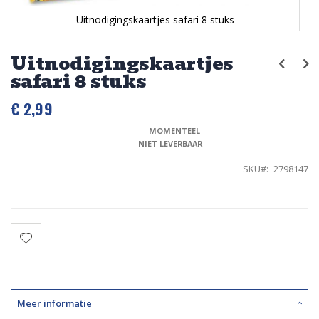
Uitnodigingskaartjes safari 8 stuks
Ga
naar
Uitnodigingskaartjes
het
safari 8 stuks
begin
van
de
€ 2,99
afbeeldingen-
gallerij
MOMENTEEL 
NIET LEVERBAAR
SKU
2798147
Meer informatie