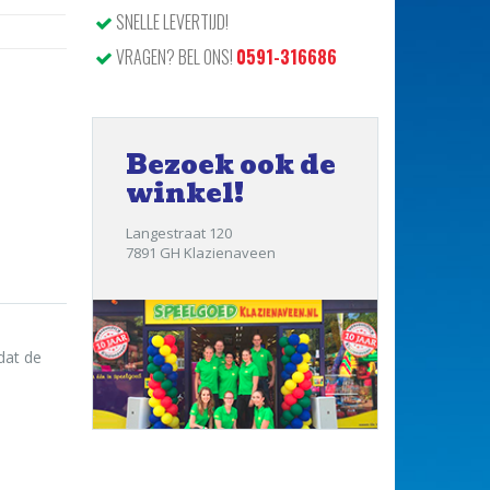
SNELLE LEVERTIJD!
VRAGEN? BEL ONS!
0591-316686
Bezoek ook de
winkel!
Langestraat 120
7891 GH Klazienaveen
dat de