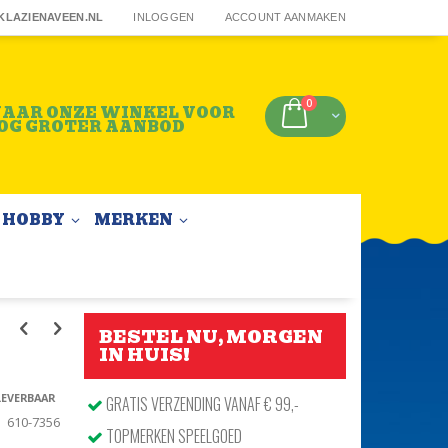
KLAZIENAVEEN.NL
INLOGGEN
ACCOUNT AANMAKEN
producten
0
AAR ONZE WINKEL VOOR
Winkelwagen
OG GROTER AANBOD
HOBBY
MERKEN
BESTEL NU, MORGEN
IN HUIS!
LEVERBAAR
GRATIS VERZENDING VANAF € 99,-
610-7356
TOPMERKEN SPEELGOED