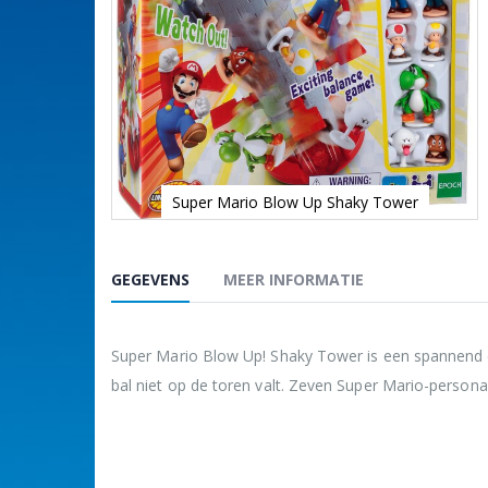
Super Mario Blow Up Shaky Tower
Ga
naar
het
GEGEVENS
MEER INFORMATIE
begin
van
de
afbeeldingen-
Super Mario Blow Up! Shaky Tower is een spannend e
gallerij
bal niet op de toren valt. Zeven Super Mario-persona