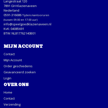
Langestraat 120
7891 GH Klazienaveen
Nederland
0591-316686
Tijdens kantooruren
(tussen 09.00 en 17.00 uur)
info@speelgoedklazienaveen.nl
KvK: 04085691
BTW: NL817762140B01
MIJN ACCOUNT
Contact
Mijn Account
Order geschiedenis
Geavanceerd zoeken
Login
OVER ONS
Home
Contact
Verzending