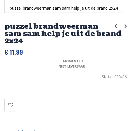
puzzel brandweerman sam sam help je uit de brand 2x24
Ga
naar
puzzel brandweerman
het
sam sam help je uit de brand
begin
van
2x24
de
afbeeldingen-
€ 11,99
gallerij
MOMENTEEL 
NIET LEVERBAAR
SKU
090426