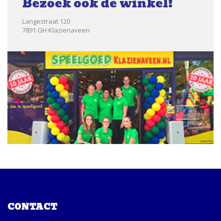
Bezoek ook de winkel!
Langestraat 120
7891 GH Klazienaveen
CONTACT