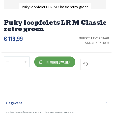
Puky loopfoiets LR M Classic retro groen
Ga
naar
Puky loopfoiets LR M Classic
het
retro groen
begin
van
de
€ 119,99
DIRECT LEVERBAAR
afbeeldingen-
SKU
426-4093
gallerij
IN WINKELWAGEN
Gegevens
Puky loopfoiets LR M Classic retro groen