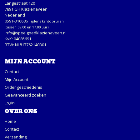
Langestraat 120
7891 GH Klazienaveen
Nederland
0591-316686
Tijdens kantooruren
(tussen 09.00 en 17.00 uur)
info@speelgoedklazienaveen.nl
KvK: 04085691
BTW: NL817762140B01
MIJN ACCOUNT
Contact
Mijn Account
Order geschiedenis
Geavanceerd zoeken
Login
OVER ONS
Home
Contact
Verzending