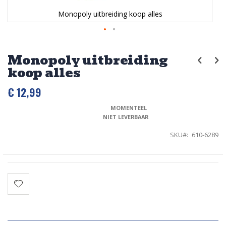
Monopoly uitbreiding koop alles
Ga
naar
Monopoly uitbreiding
het
koop alles
begin
van
de
€ 12,99
afbeeldingen-
gallerij
MOMENTEEL 
NIET LEVERBAAR
SKU
610-6289