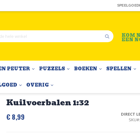
SPEELGOED
KOM N
EEN N
Zoek
EN PEUTER
PUZZELS
BOEKEN
SPELLEN
LGOED
OVERIG
Kuilvoerbalen 1:32
DIRECT L
€ 8,99
SKU