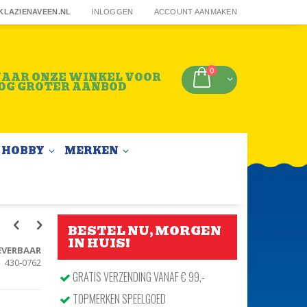
KLAZIENAVEEN.NL
INLOGGEN
ACCOUNT AANMAKEN
producten
0
AAR ONZE WINKEL VOOR
Winkelwagen
OG GROTER AANBOD
HOBBY
MERKEN
BESTEL NU, MORGEN
IN HUIS!
EVERBAAR
430-0762
GRATIS VERZENDING VANAF € 99,-
TOPMERKEN SPEELGOED