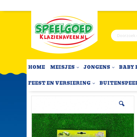
Ga
naar
de
inhoud
Zoek
HOME
MEISJES
JONGENS
BABY 
FEEST EN VERSIERING
BUITENSPEE
Kuilvoerbalen 1:32
Home
Ga
naar
het
einde
van
de
afbeeldingen-
gallerij