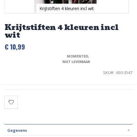
Krijtstiften 4 kleuren incl wit
Ga
naar
Krijtstiften 4 kleuren incl
het
wit
begin
van
de
€ 10,99
afbeeldingen-
gallerij
MOMENTEEL 
NIET LEVERBAAR
SKU
650-3547
Gegevens