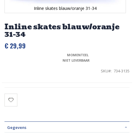
Inline skates blauw/oranje 31-34
Ga
naar
Inline skates blauw/oranje
het
31-34
begin
van
de
€ 29,99
afbeeldingen-
gallerij
MOMENTEEL 
NIET LEVERBAAR
SKU
734-3135
Gegevens