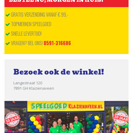
BESTEL NU, MORGEN IN HUIS!
GRATIS VERZENDING VANAF € 99,-
TOPMERKEN SPEELGOED
SNELLE LEVERTIJD!
VRAGEN? BEL ONS!
0591-316686
Bezoek ook de winkel!
Langestraat 120
7891 GH Klazienaveen