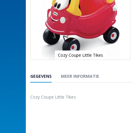
Cozy Coupe Little Tikes
Ga
naar
het
GEGEVENS
MEER INFORMATIE
begin
van
de
afbeeldingen-
Cozy Coupe Little Tikes
gallerij