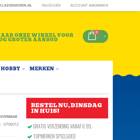
KLAZIENAVEEN.NL
INLOGGEN
ACCOUNT AANMAKEN
producten
0
AAR ONZE WINKEL VOOR
Winkelwagen
OG GROTER AANBOD
HOBBY
MERKEN
BESTEL NU, DINSDAG
IN HUIS!
LEVERBAAR
0706012
GRATIS VERZENDING VANAF € 99,-
TOPMERKEN SPEELGOED