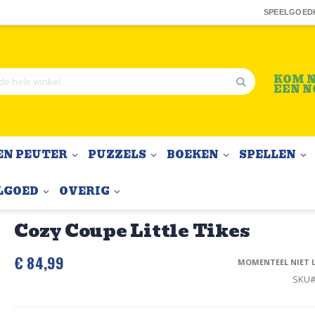
SPEELGOED
KOM N
EEN N
Zoek
EN PEUTER
PUZZELS
BOEKEN
SPELLEN
LGOED
OVERIG
Cozy Coupe Little Tikes
€ 84,99
MOMENTEEL NIET 
SKU