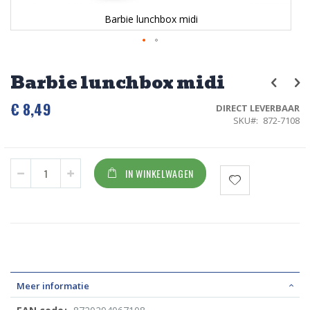
Barbie lunchbox midi
Ga
naar
Barbie lunchbox midi
het
begin
€ 8,49
van
DIRECT LEVERBAAR
de
SKU
872-7108
afbeeldingen-
gallerij
IN WINKELWAGEN
Meer informatie